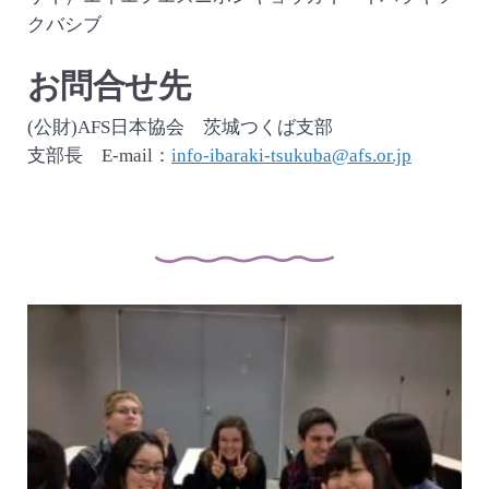
クバシブ
お問合せ先
(公財)AFS日本協会 茨城つくば支部
支部長 E-mail：
info-ibaraki-tsukuba@afs.or.jp