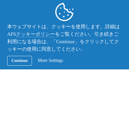
(個人情報の正確性確保)
第8条 個人情報は、利用目的達成に必要な範囲内に
おいて、正確かつ最新の内容に保つよう管理運営し
なければならない。
本ウェブサイトは、クッキーを使用します。詳細は
AFS
クッキーポリシー
をご覧ください。引き続きご
(安全管理)
利用になる場合は、「Continue」をクリックしてク
第9条 個人情報管理責任者は、個人情報の安全管理
ッキーの使用に同意してください。
のため、個人情報の不正アクセス、漏洩、滅失又は
毀損防止に努めるものとする。
More Settings
Continue
2 個人情報管理責任者は、必要に応じて個人情報の
安全管理のため、必要かつ適正な措置を定めるもの
とし、当該個人情報を取り扱う役職員等に遵守させ
なければならない。
(役職員等の監督)
第10条 個人情報管理責任者は、個人情報等の安全管
理が図られるよう、個人情報等を扱う役職員等に対
して必要かつ適切な指導・監督を定期的に行わなけ