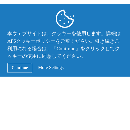
留学体験談
本ウェブサイトは、クッキーを使用します。詳細は
AFS
クッキーポリシー
をご覧ください。引き続きご
年間留学体験談
利用になる場合は、「Continue」をクリックしてク
ッキーの使用に同意してください。
ニュージーランド留学レポ
ート 苦い経験から学んだ
More Settings
Continue
相互理解
ポーランド留学レポート
ワルシャワでの生活
アルゼンチン留学レポー