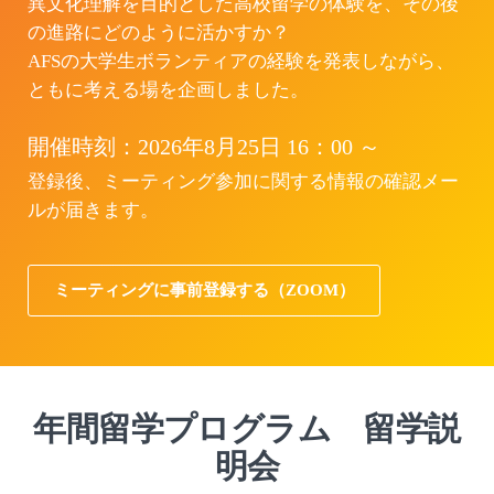
異文化理解を目的とした高校留学の体験を、その後
の進路にどのように活かすか？
AFSの大学生ボランティアの経験を発表しながら、
ともに考える場を企画しました。
開催時刻：2026年8月25日 16：00 ～
登録後、ミーティング参加に関する情報の確認メー
ルが届きます。
ミーティングに事前登録する（ZOOM）
年間留学プログラム 留学説
明会