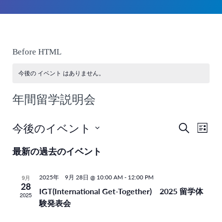
Before HTML
今後の イベント はありません。
年間留学説明会
今後のイベント
検
イ
イ
リ
索
日
ス
ベ
ベ
最新の過去のイベント
ト
付
ン
表
を
ン
ト
示
2025年 9月 28日 @ 10:00 AM
-
12:00 PM
9月
選
28
ト
ビ
IGT(International Get-Together) 2025 留学体
択
2025
験発表会
ュ
を
ー