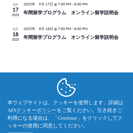
検
2025年 9月 17日 @ 7:00 PM
-
8:00 PM
9月
ナ
17
年間留学プログラム オンライン留学説明会
2025
索
ビ
ゲ
し
2025年 8月 18日 @ 7:00 PM
-
8:00 PM
8月
18
ー
年間留学プログラム オンライン留学説明会
て
2025
シ
ナ
ョ
ビ
ン
ゲ
ー
Facebook
Instagram
Twitter
YouTube
シ
本ウェブサイトは、クッキーを使用します。詳細は
ョ
AFS
クッキーポリシー
をご覧ください。引き続きご
Secondary
留学プログラム
Navigation
利用になる場合は、「Continue」をクリックしてク
ン
ッキーの使用に同意してください。
オンラインプログラム