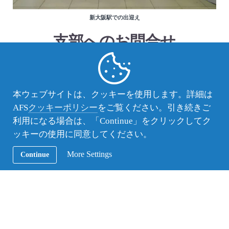
新大阪駅での出迎え
支部へのお問合せ
（公財）AFS日本協会
大阪北支部
info-osakakita@afs.or.jp
本ウェブサイトは、クッキーを使用します。詳細は
AFS
クッキーポリシー
をご覧ください。引き続きご
利用になる場合は、「Continue」をクリックしてク
この記事のカテゴリー：
AFS活動レポート
ッキーの使用に同意してください。
More Settings
Continue
この記事のタグ ：
大阪北支部
前後の記事