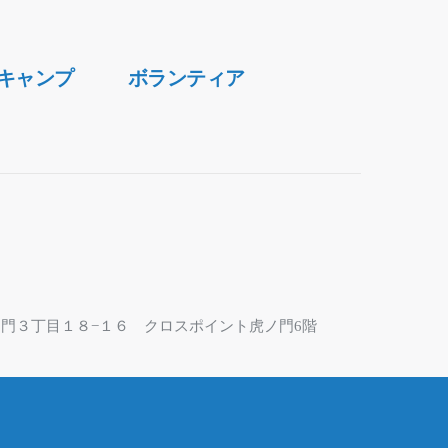
キャンプ
ボランティア
区虎ノ門３丁目１８−１６ クロスポイント虎ノ門6階
なっております。お問合せにはフォームをご利用くだ