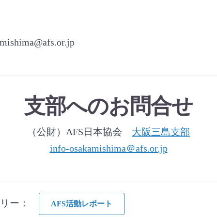
amishima@afs.or.jp
支部へのお問合せ
（公財）AFS日本協会
大阪三島支部
info-osakamishima＠afs.or.jp
ゴリー：
AFS活動レポート