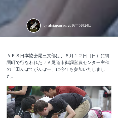
by
afsjapan
on
2016年6月24日
ＡＦＳ日本協会尾三支部は、６月１２日（日）に御
調町で行なわれたＪＡ尾道市御調営農センター主催
の「田んぼでがんぼー」に今年も参加いたしまし
た。