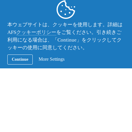
や、珍しい野菜のおかずが並びます。見なれない料
理を前に何度も大盛りのご飯をおかわりする留学生
達。
スタッフもおいしくいただき大満足でした。
本ウェブサイトは、クッキーを使用します。詳細は
AFS
クッキーポリシー
をご覧ください。引き続きご
アメリカから来たランスは、「田植えは難しいけ
利用になる場合は、「Continue」をクリックしてク
ど、楽しかった。もっと、日本の農業について学び
ッキーの使用に同意してください。
たい」。
More Settings
デンマークから来たラスムスは、「稲を植えたこと
Continue
も、川で泳いだことも楽しかった。忘れない！」。
韓国から来たデホは「初めは田んぼの中に入るのが
怖かった。でも、時間がたつにつれて、だんだんと
楽しくなった。貴重な経験をありがとうございまし
た！」と笑顔で語ってくれました。