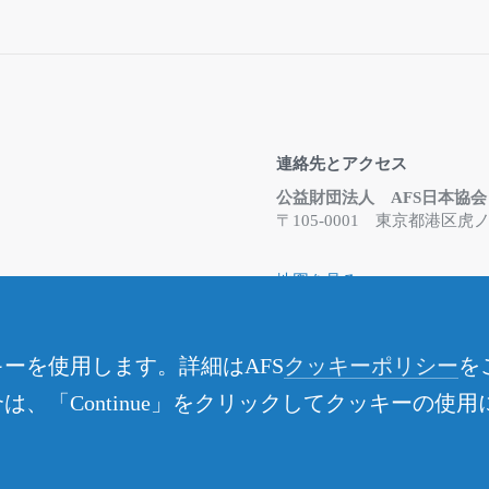
連絡先とアクセス
公益財団法人 AFS日本協会
〒105-0001 東京都港
地図を見る
Email
info@afs.or.jp
お問合せフォーム
※事務所は在宅勤務体制と
ーを使用します。詳細はAFS
クッキーポリシー
を
さい
、「Continue」をクリックしてクッキーの使