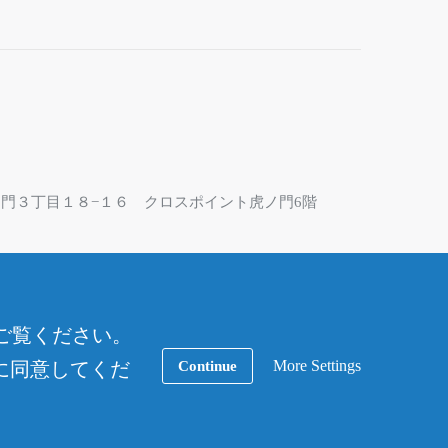
区虎ノ門３丁目１８−１６ クロスポイント虎ノ門6階
なっております。お問合せにはフォームをご利用くだ
ご覧ください。
More Settings
Continue
用に同意してくだ