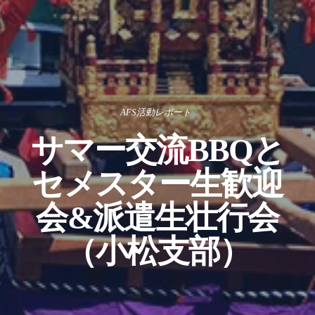
AFS活動レポート
サマー交流BBQと
セメスター生歓迎
会&派遣生壮行会
（小松支部）