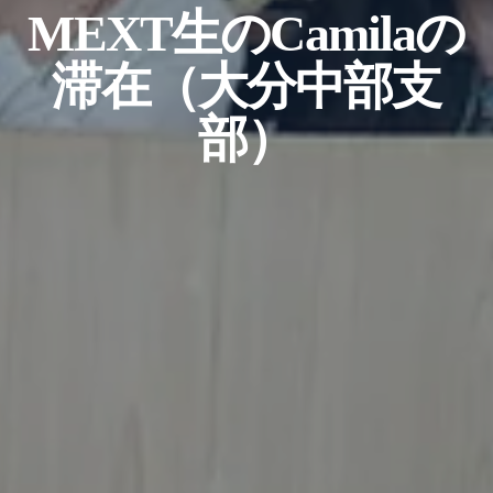
MEXT生のCamilaの
滞在（大分中部支
部）