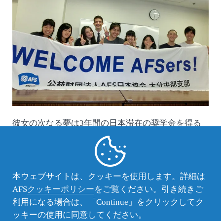
彼女の次なる夢は3年間の日本滞在の奨学金を得る
ことだそうです。
頑張れCamila！
支部へのお問合せ
本ウェブサイトは、クッキーを使用します。詳細は
AFS
クッキーポリシー
をご覧ください。引き続きご
（公財）AFS日本協会
大分中部支部
利用になる場合は、「Continue」をクリックしてク
info-oitachubu@afs.or.jp
ッキーの使用に同意してください。