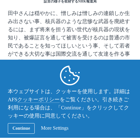
証言の様子を取材するNHK報道局
田中さんは穏やかに、憎しみは憎しみの連鎖しか生
み出さない事、核兵器のような悲惨な武器を廃絶す
るには、まず将来を担う若い世代が核兵器の現状を
知り、被爆証言を通して被害を受けるのは普通の市
民であることを知ってほしいという事、そして若者
ができる大切な事は国際交流を通して友達を作る事
だと語りました。
なぜなら外国に友達がいれば、つまり相手の国が単
なる覇権争いの相手ではなく人間として顔の見える
相手であれば、その国と戦争したいとは願わなくな
本ウェブサイトは、クッキーを使用します。詳細は
るからです。
AFS
クッキーポリシー
をご覧ください。引き続きご
利用になる場合は、「Continue」をクリックしてク
「核抑止力ではなく若者の国際交流を通じた戦争抑
ッキーの使用に同意してください。
止を」
そう願う田中さんのメッセージに生徒たちは強く心
More Settings
Continue
動かされた様子でした。