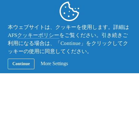
めた様子だったとのことでした。
コロナ禍でいろいろと制限も多い夏休みでしたが、
思い出に残る体験ができてよかったですね！
本ウェブサイトは、クッキーを使用します。詳細は
団扇は記念に持ち帰りました。
AFS
クッキーポリシー
をご覧ください。引き続きご
利用になる場合は、「Continue」をクリックしてク
支部へのお問合せ
ッキーの使用に同意してください。
（公財）AFS日本協会
北神奈川支部
More Settings
Continue
info-kanagawa@afs.or.jp
この記事のカテゴリー：
AFS活動レポート
この記事のタグ ：
北神奈川支部