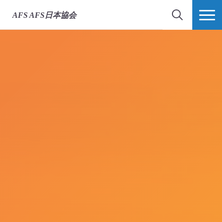
出発前オリエンテーシ
留学中オリエンテーシ
帰国後オリエンテーシ
グローバル・ネットワ
OBOGネットワーク
ビザ申請サポート
異文化学習
教材
AFS
AFS日本協会
ョン
ョン
ョン
ーク
検索
MORE