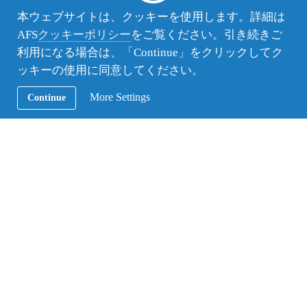
レルギーでペットと同居できない方は配属先を
本ウェブサイトは、クッキーを使用します。詳細は
見つけるのが困難です。
AFS
クッキーポリシー
をご覧ください。引き続きご
利用になる場合は、「Continue」をクリックしてク
短期留学体験談の一覧
ッキーの使用に同意してください。
More Settings
Continue
プログラムに含まれるもの
国際航空運賃
空港出迎え
ホストファミリー