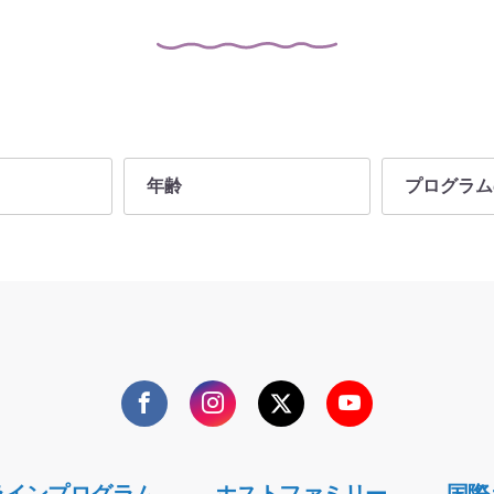
年齢
プログラム
12
高校に通学
13
語学研修
14
海外留学・
15
短期留学
16
教師向けプ
Facebook
Instagram
Twitter
YouTube
17
夏休みのプ
18