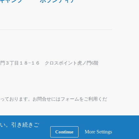
キャンプ
ボランティア
区虎ノ門３丁目１８−１６ クロスポイント虎ノ門6階
なっております。お問合せにはフォームをご利用くだ
い。引き続きご
More Settings
Continue