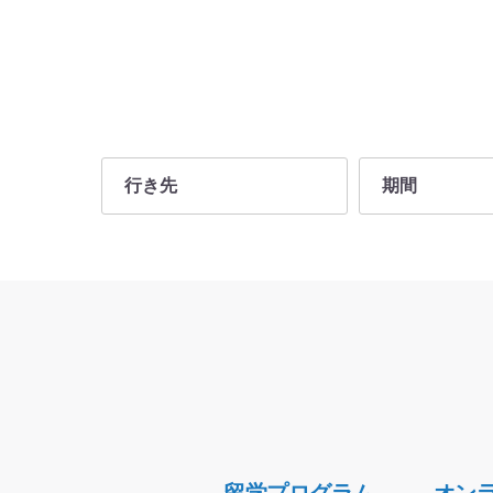
行き先
期間
4～5か月
約10か月
アジア
1カ月未満
中国 -AFS留学先の国情報
香港 -AFS留学先の国情報
インド -AFS留学先の国情報
インドネシア -AFS留学先の国情報
マレーシア -AFS留学先の国情報
Secondary