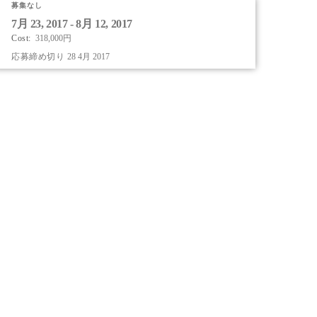
募集なし
Apply
7月 23, 2017 - 8月 12, 2017
to
Cost:
318,000円
this
応募締め切り
28 4月 2017
program
offering