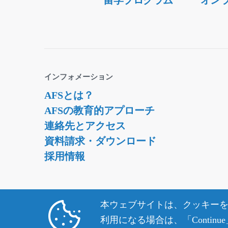
留学プログラム
オン
Navigation
フィリピン -AFS留学先の国情報
タイ -AFS留学先の国情報
オセアニア
オーストラリア -AFS留学先の国情報
インフォメーション
ニュージーランド -AFS留学先の国情報
AFSとは？
ヨーロッパ
AFSの教育的アプローチ
オーストリア -AFS留学先の国情報
連絡先とアクセス
ベルギー（オランダ語圏） -AFS留学先の国情報
資料請求・ダウンロード
採用情報
ベルギー（フランス語圏） -AFS留学先の国情報
チェコ -AFS留学先の国情報
デンマーク -AFS留学先の国情報
本ウェブサイトは、クッキーを
フィンランド -AFS留学先の国情報
利用になる場合は、「Conti
フランス -AFS留学先の国情報