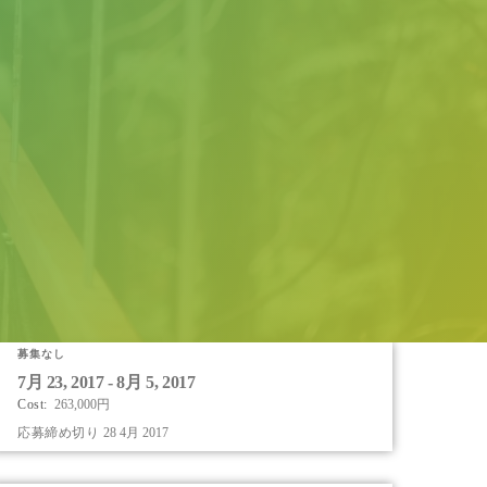
募集なし
Apply
7月 23, 2017 - 8月 5, 2017
to
Cost:
263,000円
this
応募締め切り
28 4月 2017
program
offering