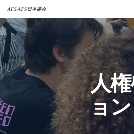
AFS
AFS日本協会
人権
ョン