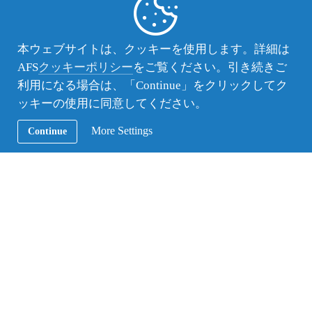
Date of Birth
*
本ウェブサイトは、クッキーを使用します。詳細は
AFS
クッキーポリシー
をご覧ください。引き続きご
Day
利用になる場合は、「Continue」をクリックしてク
ッキーの使用に同意してください。
Month
More Settings
Continue
Year
郵便番号
お住まいの地域（都道府県）
Area of residence (City, Ward, Town, Village)
*