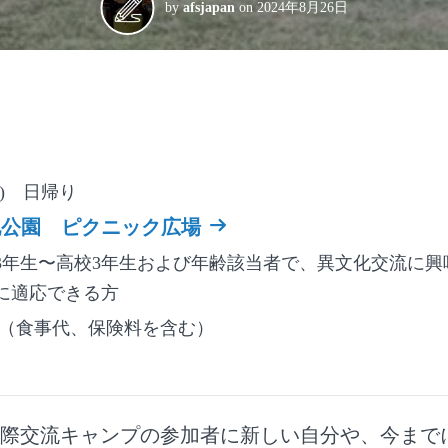
by
afsjapan
on
2024年8月26日
】
木) 日帰り
地公園 ピクニック広場
3年生〜高校3年生および年齢該当者で、異文化交流に興
に適応できる方
0円（食事代、保険料を含む）
際交流キャンプの参加者に新しい自分や、今まで