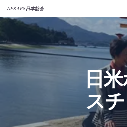
AFS
AFS日本協会
日米
スチ