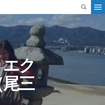
検索
MORE
・エク
（尾三