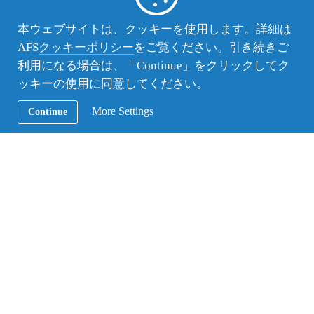
本ウェブサイトは、クッキーを使用します。詳細は
AFS
クッキーポリシー
をご覧ください。引き続きご
利用になる場合は、「Continue」をクリックしてク
ッキーの使用に同意してください。
More Settings
Continue
ホストファミリーからは、「家事を進んで手伝って
くれて助かる」、「イスラム圏の生徒で心配だった
けど、少しづつお祈りの習慣などに慣れてきた」、
「何でも（根気強く）しっかり話し合って暮らして
いる」などの声が聞けました。
来年2月の帰国まで、異文化体験はまだまだ続きま
す。岡山での彼らの時間が充実したものとなるよ
う、支部全員でしっかりサポートをしていきたいと
思っています。