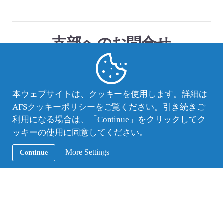
支部へのお問合せ
（公財）AFS日本協会
宮城支部
info-miyagi@afs.or.jp
本ウェブサイトは、クッキーを使用します。詳細は
AFS
クッキーポリシー
をご覧ください。引き続きご
利用になる場合は、「Continue」をクリックしてク
この記事のカテゴリー：
AFS活動レポート
ッキーの使用に同意してください。
More Settings
Continue
この記事のタグ ：
宮城支部
前後の記事