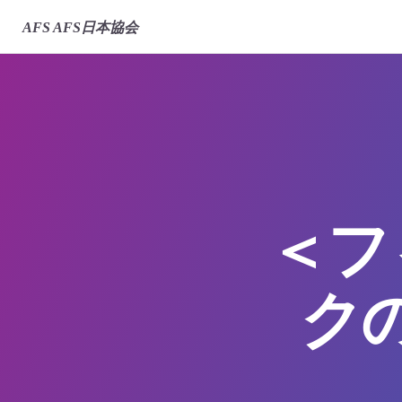
AFS
AFS日本協会
＜フ
ク