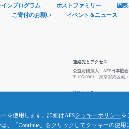
ラインプログラム
ホストファミリー
国際
ご寄付のお願い
イベント＆ニュース
連絡先とアクセス
公益財団法人 AFS日本協会
〒105-0001 東京都港
地図を見る
Email
info@afs.or.jp
お問合せフォーム
※事務所は在宅勤務体制と
ーを使用します。詳細はAFS
クッキーポリシー
を
さい
、「Continue」をクリックしてクッキーの使