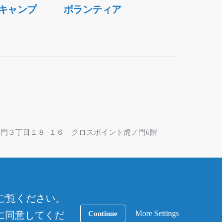
キャンプ
ボランティア
区虎ノ門３丁目１８−１６ クロスポイント虎ノ門6階
なっております。お問合せにはフォームをご利用くだ
ご覧ください。
More Settings
Continue
用に同意してくだ