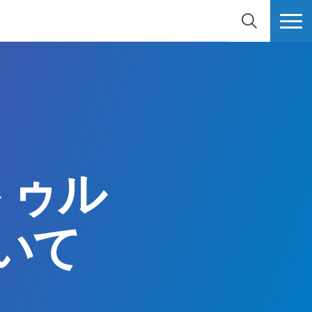
検索
MORE
トゥル
いて