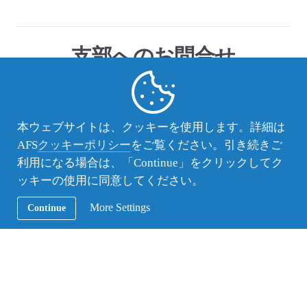
支部へのお問合せ
（公財）AFS日本協会
大分中部支部
info-oitachubu@afs.or.jp
本ウェブサイトは、クッキーを使用します。詳細は
AFS
クッキーポリシー
をご覧ください。引き続きご
利用になる場合は、「Continue」をクリックしてク
この記事のカテゴリー：
AFS活動レポート
ッキーの使用に同意してください。
More Settings
Continue
この記事のタグ ：
大分中部支部
前後の記事