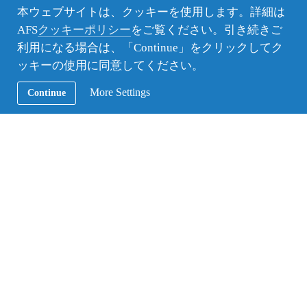
う自主的な問題発見・問題解決の姿勢を学ぶことが
本ウェブサイトは、クッキーを使用します。詳細は
できたのは一番の収穫であったと感じています。
AFS
クッキーポリシー
をご覧ください。引き続きご
利用になる場合は、「Continue」をクリックしてク
ッキーの使用に同意してください。
More Settings
Continue
これはロンバルディア州でのAFSのクリスマス会の様子です
学校生活で特に印象に残ったことは、クラスで取り