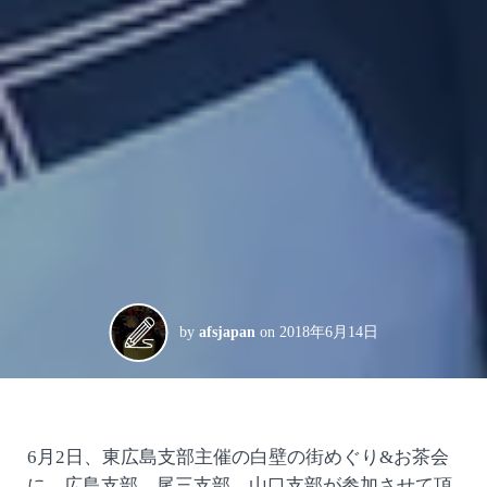
by
afsjapan
on
2018年6月14日
6月2日、東広島支部主催の白壁の街めぐり&お茶会
に、広島支部、尾三支部、山口支部が参加させて頂