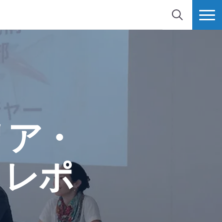
検索
MORE
リア・
h レポ