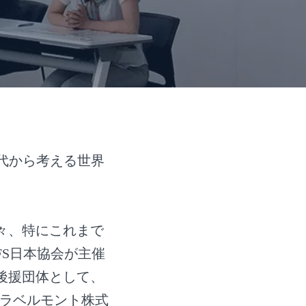
10 代から考える世界
々、特にこれまで
FS日本協会が主催
後援団体として、
ラベルモント株式