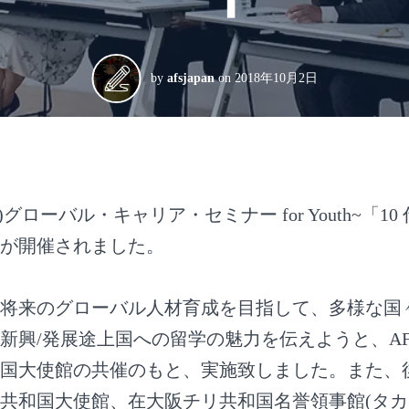
by
afsjapan
on
2018年10月2日
土)グローバル・キャリア・セミナー for Youth~「
が開催されました。
将来のグローバル人材育成を目指して、多様な国
新興/発展途上国への留学の魅力を伝えようと、A
国大使館の共催のもと、実施致しました。また、
共和国大使館、在大阪チリ共和国名誉領事館(タカ