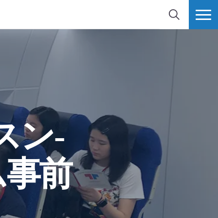
検索
MORE
スン-
ム事前