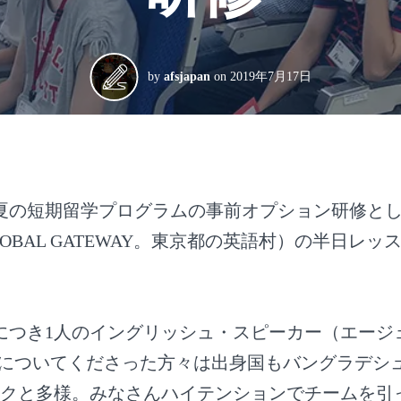
by
afsjapan
on
2019年7月17日
、夏の短期留学プログラムの事前オプション研修とし
 GLOBAL GATEWAY。東京都の英語村）の半日レ
人につき1人のイングリッシュ・スピーカー（エージ
生についてくださった方々は出身国もバングラデシ
クと多様。みなさんハイテンションでチームを引