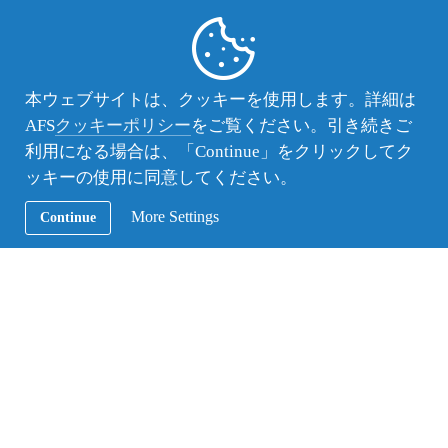
B日程：
2023/7/23(日)
※ELTiS（事前
受験）
A日程：
本ウェブサイトは、クッキーを使用します。詳細は
A日程：
2022/4/20~5/19
試験日程
2023/5/14(日)
AFS
クッキーポリシー
をご覧ください。引き続きご
B日程：
または 5/28(日)
利用になる場合は、「Continue」をクリックしてク
2022/6/27~7/19
B日程：
ッキーの使用に同意してください。
2023/7/9(日)
または 7/16(日)
More Settings
Continue
試験日と時間
を選択して1回
受験
その他詳細はプログラム案内および募集要項（2023
年3月1日公開予定）をご確認ください。
こんな方に留学してほしい
AFS留学の1年間は、滞在する地域社会の一員とし