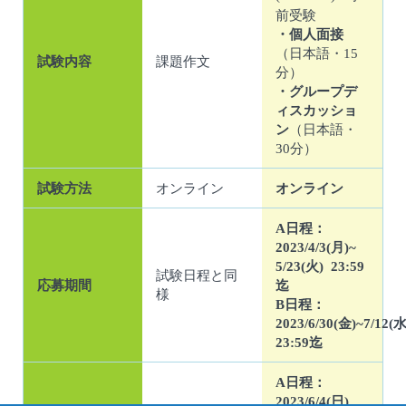
前受験
・個人面接
（日本語・15
試験内容
課題作文
分）
・グループデ
ィスカッショ
ン
（日本語・
30分）
試験方法
オンライン
オンライン
A日程：
2023/4/3(月)~
5/23(火) 23:59
試験日程と同
応募期間
迄
様
B日程：
2023/6/30(金)~7/12(水
23:59迄
A日程：
2023/6/4(日)