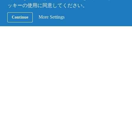
ッキーの使用に同意してください。
More Settings
Continue
AFSは各地で
ホストファミリー募集説明会
を開催
しています。プログラムの詳細をご説明し、体験談
もお聞きいただけますので、ご興味のある方はぜひ
お気軽にご参加ください。
この記事のカテゴリー：
AFSからのお知らせ