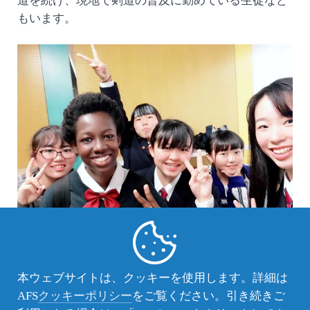
道を続け、現地で剣道の普及に勤めている生徒など
もいます。
アパルゥ大使は、これらの生徒の活躍に触れ、プロ
本ウェブサイトは、クッキーを使用します。詳細は
グラムの意義を確認した上で「私は、日本の家庭が
AFS
クッキーポリシー
をご覧ください。引き続きご