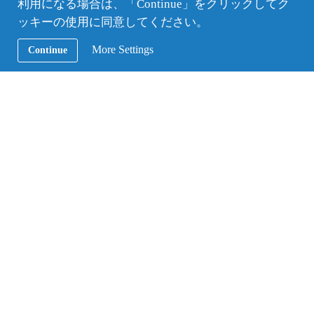
AFSのようなプログラムに参加して、世界に影響を
利用になる場合は、「Continue」をクリックしてク
与えることができると確信しています。日本にはた
ッキーの使用に同意してください。
くさんの良い友人がいますが、彼らと関わるほど、
More Settings
Continue
とても温かく歓迎してくれることがわかります」と
話し、これまでに生徒を受け入れてくださっている
方々への感謝をお伝えくださいました。