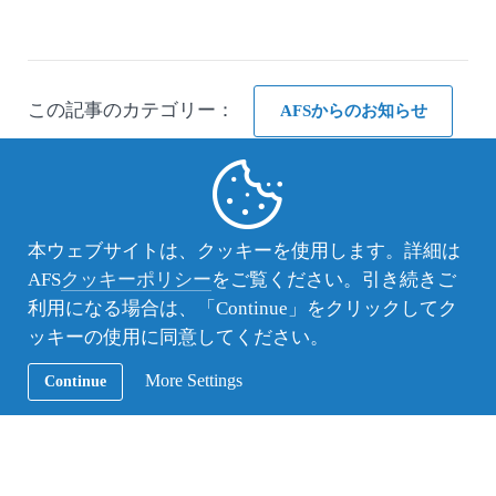
この記事のカテゴリー：
AFSからのお知らせ
前後の記事
本ウェブサイトは、クッキーを使用します。詳細は
進路座談会2025を開催
AFS
クッキーポリシー
をご覧ください。引き続きご
利用になる場合は、「Continue」をクリックしてク
「三菱商事高校生海外留学奨学金」第7期生の壮
ッキーの使用に同意してください。
行会を開催
More Settings
Continue
Facebook
Instagram
Twitter
YouTube