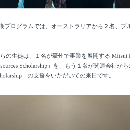
短期プログラムでは、オーストラリアから２名、ブ
徒は、１名が豪州で事業を展開する Mitsui Resourc
Resources Scholarship」を、もう１名が関連会
bo Scholarship」の支援をいただいての来日です。