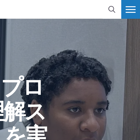
検索
MORE
日プロ
理解ス
」を実