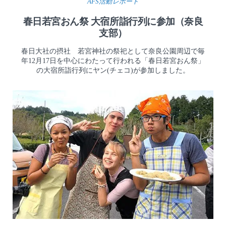
AFS活動レポート
春日若宮おん祭 大宿所詣行列に参加（奈良
支部）
春日大社の摂社 若宮神社の祭祀として奈良公園周辺で毎
年12月17日を中心にわたって行われる「春日若宮おん祭」
の大宿所詣行列にヤン(チェコ)が参加しました。