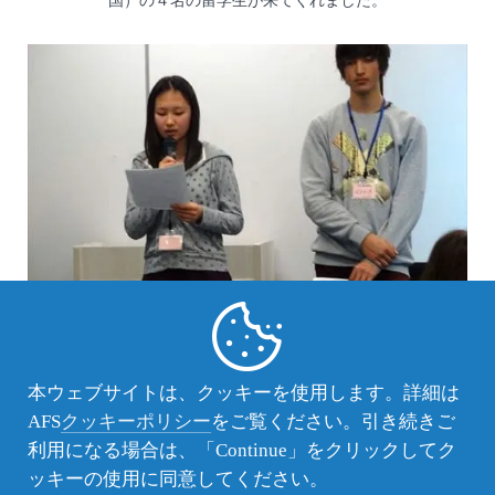
国）の４名の留学生が来てくれました。
AFS活動レポート
本ウェブサイトは、クッキーを使用します。詳細は
春組留学生 送別会（大阪北支部）
AFS
クッキーポリシー
をご覧ください。引き続きご
2015年1月18日（日）、春年間生のヤオ(中国)とパトリック
利用になる場合は、「Continue」をクリックしてク
(ニュージ－ランド) 二人の歓送会が行われました。
ッキーの使用に同意してください。