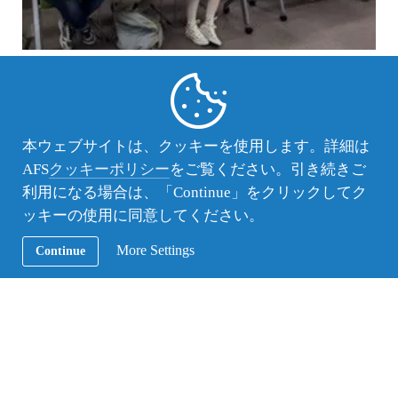
AFS活動レポート
帰国報告会（佐賀・佐賀東支部）
帰国したばかりの5名の帰国生と佐賀に留学してきている3
本ウェブサイトは、クッキーを使用します。詳細は
人の留学生の発表会を国際交流プラザで開催したところ、
AFS
クッキーポリシー
をご覧ください。引き続きご
総勢30数名の参加がありました。
利用になる場合は、「Continue」をクリックしてク
ッキーの使用に同意してください。
More Settings
Continue