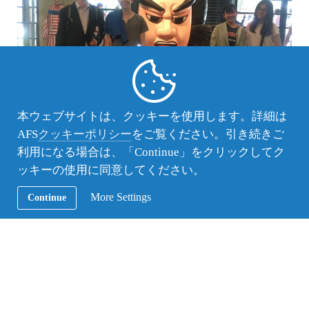
本ウェブサイトは、クッキーを使用します。詳細は
AFS
クッキーポリシー
をご覧ください。引き続きご
利用になる場合は、「Continue」をクリックしてク
ッキーの使用に同意してください。
More Settings
Continue
支部へのお問合せ
（公財）AFS日本協会
奈良支部
info-nara@afs.or.jp