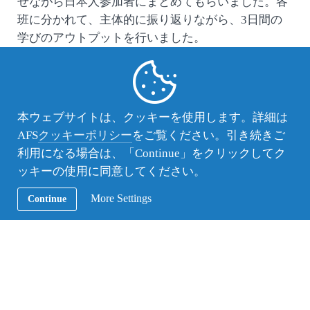
せながら日本人参加者にまとめてもらいました。各
班に分かれて、主体的に振り返りながら、3日間の
学びのアウトプットを行いました。
「ファミリーマートのTポイントカードにおける外
国人差別問題」や「学校での性差別」など、日常に
溢れる様々な格差の話題が飛び出し、中高生らしい
柔軟なものの見方に、大学生スタッフも刺激を受け
本ウェブサイトは、クッキーを使用します。詳細は
ることができました。
AFS
クッキーポリシー
をご覧ください。引き続きご
最後の夜は立食パーティー。国も年齢もバラバラな
利用になる場合は、「Continue」をクリックしてク
参加者が、身振り手振りを交えながら笑い合う姿
ッキーの使用に同意してください。
に、小さな「世界平和」を見ることができた気がし
More Settings
ます。
Continue