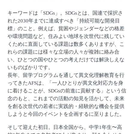
キーワードは「SDGs」。SDGsとは、国連で採択さ
れた2030年までに達成すべき「持続可能な開発目
標」のこと。例えば、貧困やジェンダーなどの格差
や環境問題など、住みよい地球を次世代に残してい
くために直面している課題は数多くありますが、こ
れらの課題には様々な立場の人々が複雑に絡み合
い、ひとつの国やひとつの考えだけでは解決しえな
いものばかりです。
長年、留学プログラムを通して異文化理解教育を行
ってきたAFSは、「一人ひとりが異文化対応力を身
に着けることが、SDGsの前進に貢献する」という信
念のもと、これまでの活動の知見を活かして、未来
を創る次世代の若者に実践的・経験的な機会を提供
しようと今回のイベントを企画するに至りました。
そして迎えた初日。日本全国から、中学1年生〜高