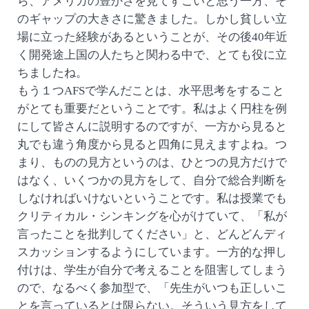
ら、アメリカの豊かさを見てすごいと思う一方、そ
のギャップの大きさに驚きました。しかし貧しい立
場に立った経験があるということが、その後40年近
く開発途上国の人たちと関わる中で、とても役に立
ちましたね。
もう１つAFSで学んだことは、水平思考をすること
がとても重要だということです。私はよく円柱を例
にして皆さんに説明するのですが、一方から見ると
丸でも違う角度から見ると四角に見えますよね。つ
まり、ものの見方というのは、ひとつの見方だけで
はなく、いくつかの見方をして、自分で総合判断を
しなければいけないということです。私は授業でも
クリティカル・シンキングを心がけていて、「私が
言ったことを批判してください」と、どんどんディ
スカッションするようにしています。一方的な押し
付けは、学生が自分で考えることを阻害してしまう
ので、なるべく参加型で、「先生がいつも正しいこ
とを言っているとは限らない。そういう見方をして