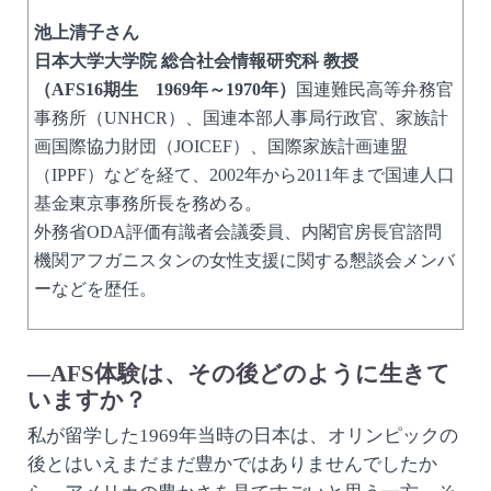
池上清子さん
日本大学大学院 総合社会情報研究科 教授
（AFS16期生 1969年～1970年）
国連難民高等弁務官
事務所（UNHCR）、国連本部人事局行政官、家族計
画国際協力財団（JOICEF）、国際家族計画連盟
（IPPF）などを経て、2002年から2011年まで国連人口
基金東京事務所長を務める。
外務省ODA評価有識者会議委員、内閣官房長官諮問
機関アフガニスタンの女性支援に関する懇談会メンバ
ーなどを歴任。
—AFS体験は、その後どのように生きて
いますか？
私が留学した1969年当時の日本は、オリンピックの
後とはいえまだまだ豊かではありませんでしたか