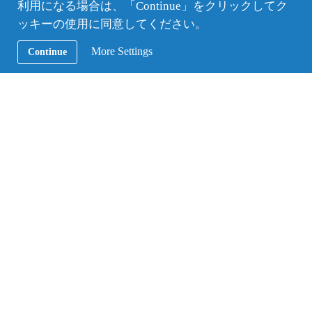
利用になる場合は、「Continue」をクリックしてク
ッキーの使用に同意してください。
More Settings
Continue
—留学を考えている人に、メッセージを
お願いします。
日本だと“類は友を呼ぶ”で、似たような感じの人で
まとまってしまいがちですが、それだと世界の中で
の日本は成り立たないですよね。やはり多文化とい
うか、違うことは当たり前というコンセプトを身に
つけてもらうことが必要だと思います。