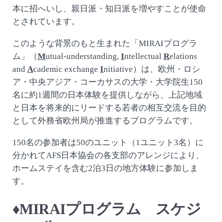
本に招へいし、親日派・知日派を増やすことが使命
とされています。
このような背景のもと生まれた「MIRAIプログラ
ム」（
M
utual-understanding,
I
ntellectual
R
elations
and
A
cademic exchange
I
nitiative）は、欧州・ロシ
ア・中央アジア・コーカサスの大学・大学院生150
名に約1週間の日本体験を提供しながら、上記地域
と日本を将来的にリードする若者の相互交流を目的
として外務省欧州局が推進するプログラムです。
150名の参加者は50のユニット（1ユニット3名）に
分かれてAFS日本協会の各支部のアレンジにより、
ホームステイを含む2泊3日の地方体験に参加しま
す。
♦MIRAIプログラム スケジ