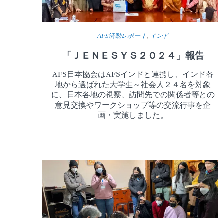
AFS活動レポート
,
インド
「ＪＥＮＥＳＹＳ２０２４」報告
AFS日本協会はAFSインドと連携し、インド各
地から選ばれた大学生～社会人２４名を対象
に、日本各地の視察、訪問先での関係者等との
意見交換やワークショップ等の交流行事を企
画・実施しました。