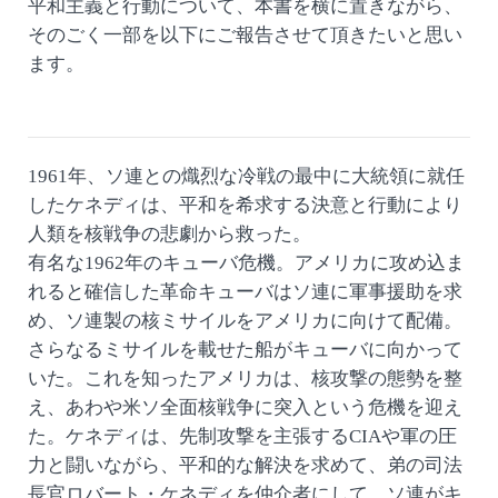
平和主義と行動について、本書を横に置きながら、
そのごく一部を以下にご報告させて頂きたいと思い
ます。
1961年、ソ連との熾烈な冷戦の最中に大統領に就任
したケネディは、平和を希求する決意と行動により
人類を核戦争の悲劇から救った。
有名な1962年のキューバ危機。アメリカに攻め込ま
れると確信した革命キューバはソ連に軍事援助を求
め、ソ連製の核ミサイルをアメリカに向けて配備。
さらなるミサイルを載せた船がキューバに向かって
いた。これを知ったアメリカは、核攻撃の態勢を整
え、あわや米ソ全面核戦争に突入という危機を迎え
た。ケネディは、先制攻撃を主張するCIAや軍の圧
力と闘いながら、平和的な解決を求めて、弟の司法
長官ロバート・ケネディを仲介者にして、ソ連がキ