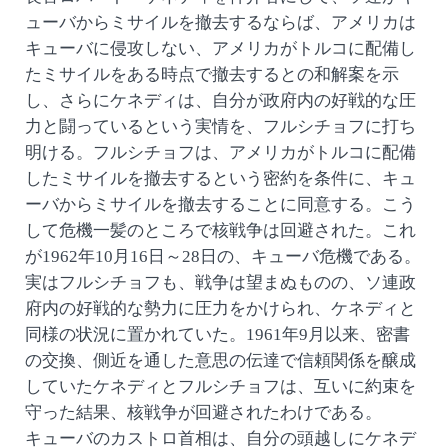
ューバからミサイルを撤去するならば、アメリカは
キューバに侵攻しない、アメリカがトルコに配備し
たミサイルをある時点で撤去するとの和解案を示
し、さらにケネディは、自分が政府内の好戦的な圧
力と闘っているという実情を、フルシチョフに打ち
明ける。フルシチョフは、アメリカがトルコに配備
したミサイルを撤去するという密約を条件に、キュ
ーバからミサイルを撤去することに同意する。こう
して危機一髪のところで核戦争は回避された。これ
が1962年10月16日～28日の、キューバ危機である。
実はフルシチョフも、戦争は望まぬものの、ソ連政
府内の好戦的な勢力に圧力をかけられ、ケネディと
同様の状況に置かれていた。1961年9月以来、密書
の交換、側近を通した意思の伝達で信頼関係を醸成
していたケネディとフルシチョフは、互いに約束を
守った結果、核戦争が回避されたわけである。
キューバのカストロ首相は、自分の頭越しにケネデ