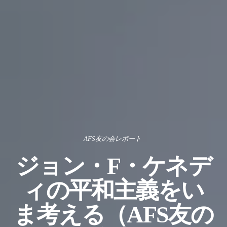
AFS友の会レポート
ジョン・F・ケネデ
ィの平和主義をい
ま考える（AFS友の