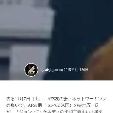
by
afsjapan
on
2015年11月30日
去る11月7日（土）、AFS友の会・ネットワーキング
の集いで、AFS8期（’61-’62 米国）の寺地五一氏
が、「ジョン・F・ケネディの平和主義をいま考え