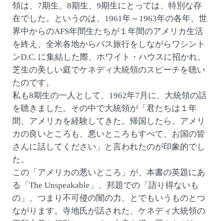
領は、7期生、8期生、9期生にとっては、特別な存
在でした。というのは、1961年～1963年の各年、世
界中からのAFS年間生たちが１年間のアメリカ生活
を終え、全米各地からバス旅行をしながらワシント
ンD.C. に集結した際、ホワイト・ハウスに招かれ、
芝生の美しい庭でケネディ大統領のスピーチを聴い
たのです。
私も8期生の一人として、1962年7月に、大統領の話
を聴きました。その中で大統領が「君たちは１年
間、アメリカを経験してきた。帰国したら、アメリ
カの良いところも、悪いところもすべて、お国の皆
さんに話してください」と言われたのが印象的でし
た。
この「アメリカの悪いところ」が、本書の英題にあ
る「The Unspeakable」、邦題での「語り得ないも
の」、つまり不可侵の闇の力、とでもいうものとつ
ながります。寺地氏が話された、ケネディ大統領の