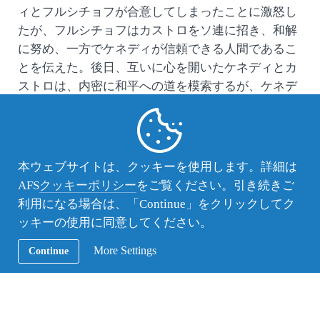
ィとフルシチョフが合意してしまったことに激怒し
たが、フルシチョフはカストロをソ連に招き、和解
に努め、一方でケネディが信頼できる人間であるこ
とを伝えた。後日、互いに心を開いたケネディとカ
ストロは、内密に和平への道を模索するが、ケネデ
ィが暗殺されたことにより、二人の秘密会談は実現
しなかった。ケネディの死後、カストロはまだアメ
リカとの対話の可能性を探っていたが、新大統領に
就任したリンドン・B・ジョンソンは、ホワイト・
本ウェブサイトは、クッキーを使用します。詳細は
ハウスとフィデロ・カストロとの対話を無期限に停
AFS
クッキーポリシー
をご覧ください。引き続きご
止した。
利用になる場合は、「Continue」をクリックしてク
ッキーの使用に同意してください。
キューバ危機から半世紀余りを経た今年、オバマ大
統領のもと、ようやくアメリカとキューバが国交を
More Settings
Continue
回復するに至ったことは感慨深いものがあります。
寺地五一氏