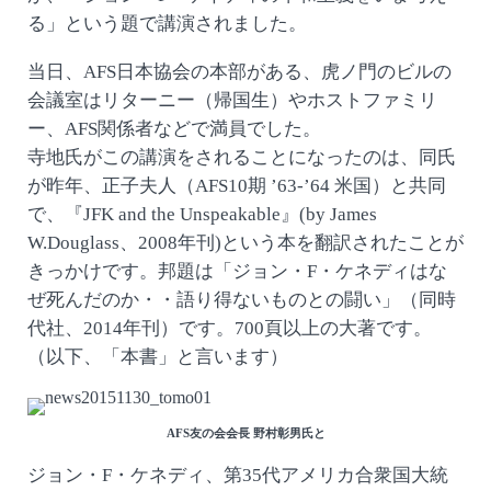
る」という題で講演されました。
当日、AFS日本協会の本部がある、虎ノ門のビルの
会議室はリターニー（帰国生）やホストファミリ
ー、AFS関係者などで満員でした。
寺地氏がこの講演をされることになったのは、同氏
が昨年、正子夫人（AFS10期 ’63-’64 米国）と共同
で、『JFK and the Unspeakable』(by James
W.Douglass、2008年刊)という本を翻訳されたことが
きっかけです。邦題は「ジョン・F・ケネディはな
ぜ死んだのか・・語り得ないものとの闘い」（同時
代社、2014年刊）です。700頁以上の大著です。
（以下、「本書」と言います）
AFS友の会会長 野村彰男氏と
ジョン・F・ケネディ、第35代アメリカ合衆国大統