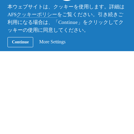
本ウェブサイトは、クッキーを使用します。詳細は
AFS
クッキーポリシー
をご覧ください。引き続きご
利用になる場合は、「Continue」をクリックしてク
ッキーの使用に同意してください。
研修会場の看板、スケジュール、生徒のLearning
Journeyの流れ、文化モデル（アイスバーグ、玉ねぎ
More Settings
Continue
型、樹木型、砂丘型）、適応のU/W カーブ、
DIVE（Describe, Interpret, Verify, Evaluate）、コミュ
ニケーションスタイル、DMIS（Developmental
Model of Intercultural Sensitivity）で使った視覚資
料、アクティビティ資料も全て手作りに驚き感動し
ました。