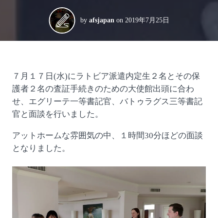
by
afsjapan
on
2019年7月25日
７月１７日(水)にラトビア派遣内定生２名とその保
護者２名の査証手続きのための大使館出頭に合わ
せ、エグリーテ一等書記官、バトゥラグス三等書記
官と面談を行いました。
アットホームな雰囲気の中、１時間30分ほどの面談
となりました。