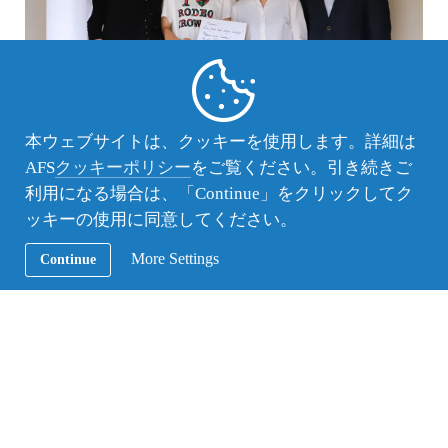
参加生から自己紹介と留学に向けての意気込みをラ
本ウェブサイトは、クッキーを使用します。詳細は
トビア語で伝える機会をいただきました。
AFS
クッキーポリシー
をご覧ください。引き続きご
参加生のラトビア語を聞いて、「全て理解できまし
利用になる場合は、「Continue」をクリックしてク
た」とエグリーテ一等書記官は大変感心されていま
ッキーの使用に同意してください。
した。
最後に、有意義な１０か月になりますように、とエ
More Settings
Continue
ールをいただきました。