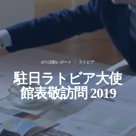
AFS活動レポート
ラトビア
駐日ラトビア大使
館表敬訪問 2019