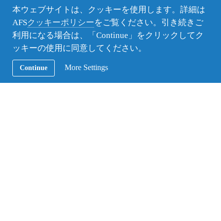
本ウェブサイトは、クッキーを使用します。詳細は
AFS
クッキーポリシー
をご覧ください。引き続きご
利用になる場合は、「Continue」をクリックしてク
このセッションで目指したのは、LGBTQというトピ
ッキーの使用に同意してください。
ックを通じて周りの人たちへの理解を深めることで
More Settings
Continue
す。
実際、セッションに参加したボランティアからは
「私たちはこの課題を特別視しがちですが大切なの
は生徒個人の意思が尊重されること。本人がどのよ
うに環境に向き合いたいのかを聞き取りながら、与
えられた環境の中で関係者の協力・理解を得つつサ
ポートしていく力が求められていると思う」
「様々な角度から見ると、だれでもminority の側面
があるということを忘れてはいけない」
「性的ダイバーシティに向き合うことは、その他多
くある認識されにくい多様性（発達障がいなどのニ