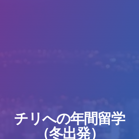
チリへの年間留学
（冬出発）