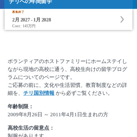
チリへの年間留学
チリへの年間留学
募集終了
Apply
2月 2027 - 1月 2028
to
Cost:
145万円
this
program
offering
ボランティアのホストファミリーにホームステイし
ながら現地の高校に通う、高校生向けの留学プログ
ラムについてのページです。
ご応募の前に、文化や生活習慣、教育制度などの詳
細を、
チリ国別情報
から必ずご覧ください。
年齢制限：
2009年8月26日 ～ 2011年4月1日生まれの方
高校生活の留意点：
制服があります。