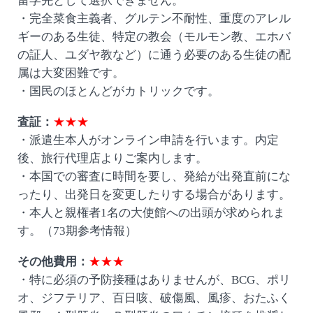
留学先として選択できません。
・完全菜食主義者、グルテン不耐性、重度のアレル
ギーのある生徒、特定の教会（モルモン教、エホバ
の証人、ユダヤ教など）に通う必要のある生徒の配
属は大変困難です。
・国民のほとんどがカトリックです。
査証：
★★★
・派遣生本人がオンライン申請を行います。内定
後、旅行代理店よりご案内します。
・本国での審査に時間を要し、発給が出発直前にな
ったり、出発日を変更したりする場合があります。
・本人と親権者1名の大使館への出頭が求められま
す。（73期参考情報）
その他費用：
★★★
・特に必須の予防接種はありませんが、BCG、ポリ
オ、ジフテリア、百日咳、破傷風、風疹、おたふく