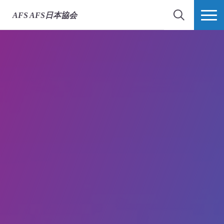
出発前オリエンテーシ
留学中オリエンテーシ
帰国後オリエンテーシ
グローバル・ネットワ
OBOGネットワーク
異文化学習
AFS
AFS日本協会
ョン
ョン
ョン
ーク
検索
MORE