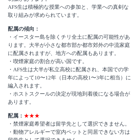
AFS生は積極的な授業への参加と、学業への真剣な
取り組みが求められています。
配属の傾向：
・イースター島を除くチリ全土に配属の可能性があ
ります。大半が小さな都市部か都市郊外の中流家庭
に配属されますが、地方への配属もあります。
・喫煙家庭の割合が高い国です。
・AFS生は大半が私立高校に配属され、本国での学
年によって10〜12年（日本の高校1〜3年に相当）に
編入されます。
・ホストスクールの決定が現地到着後になる場合が
あります。
配属：
★★★
・禁煙家庭希望者は留学先として選択できません。
・動物アレルギーで室内ペットと同居できない方は