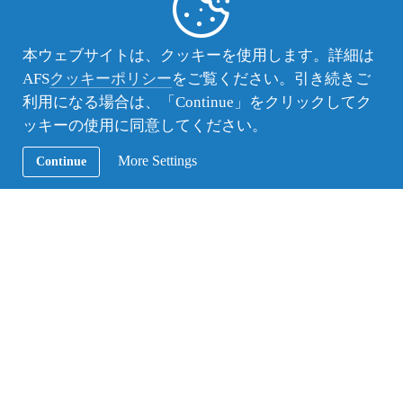
配属：
★★★
本ウェブサイトは、クッキーを使用します。詳細は
・菜食主義者、食事制限のある生徒の配属は困難で
AFS
クッキーポリシー
をご覧ください。引き続きご
す。
利用になる場合は、「Continue」をクリックしてク
・国民のほとんどがイスラム教です。
ッキーの使用に同意してください。
・屋内外での喫煙が一般的です。禁煙家庭希望者は
留学先として希望できません。
More Settings
Continue
・ほこりアレルギーや喘息がある方の配属は難しい
場合があります。
・ペットのほかに野良犬、野良猫も多いため、アレ
ルギーにより動物と同居できない方の配属は困難で
す。
査証：
★★★
・派遣生本人がオンラインにて事前申請ののち、書
類を大使館または領事館へ郵送します。査証発給連
絡ののち、派遣生本人がパスポートを持って大使
館、または、領事館に出頭し受領します(郵送も