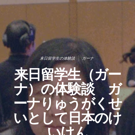
来日留学生の体験談
ガーナ
来日留学生（ガー
ナ）の体験談 ガ
ーナりゅうがくせ
いとして日本のけ
いけん