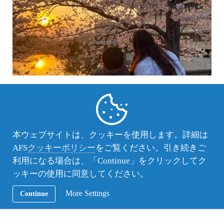
来日留学生の体験談
,
トルコ
来日留学生（トルコ）の体験談 世界がこ
んなに広いとは！
本ウェブサイトは、クッキーを使用します。詳細は
私、前は世界がこんなに広いとは思ったことがなかったで
AFS
クッキーポリシー
をご覧ください。引き続きご
す。ここで出会ったひとたち、学んだ新しい生活、そして
何より私が参加した家族。みんなは私のせかいがこんなに
利用になる場合は、「Continue」をクリックしてク
大きいと広いのを教えてくれました。
ッキーの使用に同意してください。
More Settings
Continue