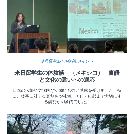
来日留学生の体験談
,
メキシコ
来日留学生の体験談 （メキシコ） ⾔語
と⽂化の違いへの適応
⽇本の伝統や⽂化的な活動にも強い感銘を受けました。特
に、物事に対する真剣さや礼儀、そして細部まで⼤切にす
る姿勢が印象的でした。