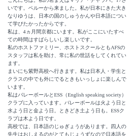
こんにちは。私の名まえはマリア・チャラハ。17さ
いです。ペルーから来ました。私が日本にきた大き
なりゆうは、日本の国のしゅうかんや日本語につい
て学びたかったからです。
私は、4ヵ月間京都にいます。私がここにいたすべ
ての時間はすばらしいし楽しいです。
私のホストファミリー、ホストスクールともAFSの
スタッフは私を助け、常に私の世話をしてくれてい
ます。
まいにち紫野高校へ行きます。私は日本人・学生と
クラスの中でも外にでるときもいっしょに楽しんで
います。
私はバレーボールとESS（English speaking society）
クラブに入っています。バレーボールは火よう日と
水よう日と金よう日。ときどき土よう日も。ESSク
ラブは木よう日です。
高校では、日本語のじゅぎょうがあります。四人の
先生はおしえるのがとてもじょうずなので日本語を