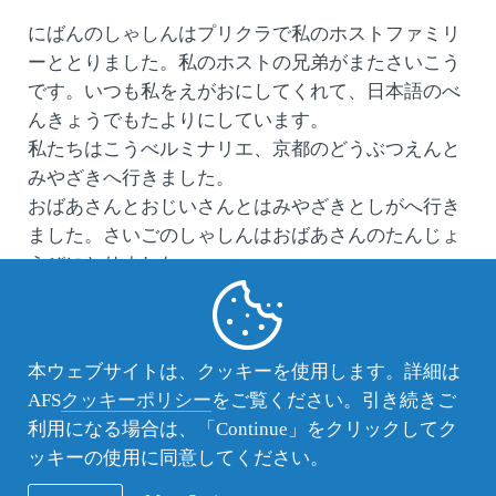
にばんのしゃしんはプリクラで私のホストファミリ
ーととりました。私のホストの兄弟がまたさいこう
です。いつも私をえがおにしてくれて、日本語のべ
んきょうでもたよりにしています。
私たちはこうべルミナリエ、京都のどうぶつえんと
みやざきへ行きました。
おばあさんとおじいさんとはみやざきとしがへ行き
ました。さいごのしゃしんはおばあさんのたんじょ
うびにとりました。
私は日本にくることができてしあわせです。私はい
ま日本について学んでいます。私はいつもいっしょ
にいられるよいともだちをつくることができまし
本ウェブサイトは、クッキーを使用します。詳細は
た。私はけっしてこのすばらしいけいけんをわすれ
AFS
クッキーポリシー
をご覧ください。引き続きご
ません。
利用になる場合は、「Continue」をクリックしてク
ありがとうございました！
ッキーの使用に同意してください。