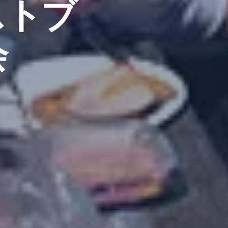
ストブ
会