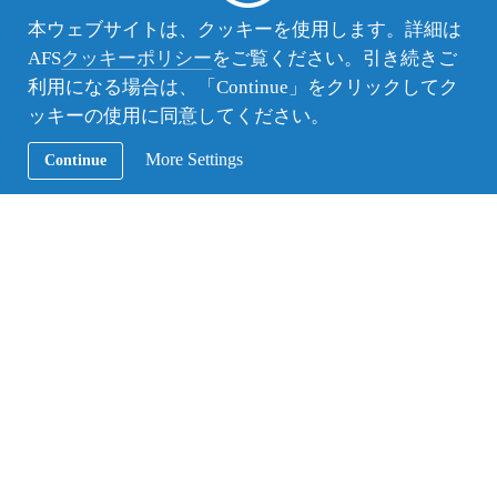
I always believe that we are all one; even looks
本ウェブサイトは、クッキーを使用します。詳細は
separated from outside (different country, different
AFS
クッキーポリシー
をご覧ください。引き続きご
culture, different believe system, and so on) but the
利用になる場合は、「Continue」をクリックしてク
truth is that we are all one. What so called reality,
ッキーの使用に同意してください。
human, or earth is only what we can interpret by our
eyes and brain. Quantum physicists discovered that
More Settings
Continue
universe is made up of the same energy that constantly
vibrating; WE are all made up of same energy and
vibration.
That is why I am so grateful that AFS program helps
many people all around the world to realize that we are
all one. I met new family in Japan 5 years ago, they
helped me to realize and learn so much! Last week my
host brother from Japan came to Bali to visit me and my
family; we had an amazing time! Thanks to AFS and
JENESYS that made this experience possible.